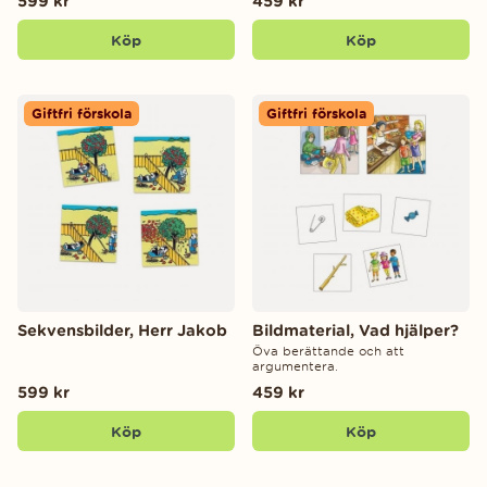
599 kr
459 kr
Köp
Köp
Giftfri förskola
Giftfri förskola
Sekvensbilder, Herr Jakob
Bildmaterial, Vad hjälper?
Öva berättande och att
argumentera.
599 kr
459 kr
Köp
Köp