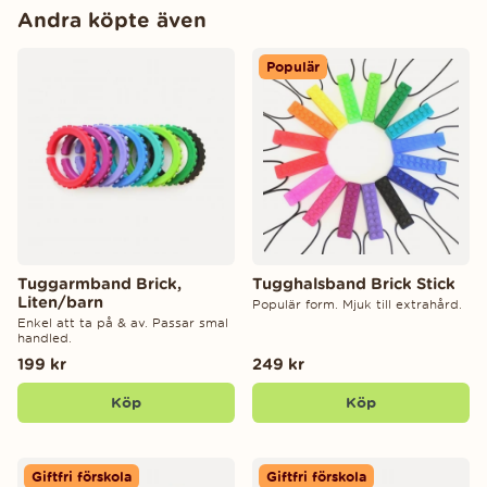
Andra köpte även
Populär
Tuggarmband Brick,
Tugghalsband Brick Stick
Liten/barn
Populär form. Mjuk till extrahård.
Enkel att ta på & av. Passar smal
handled.
199 kr
249 kr
Köp
Köp
Giftfri förskola
Giftfri förskola