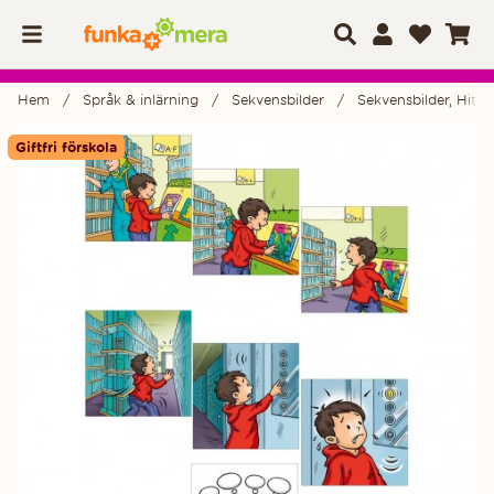
Hem
Språk & inlärning
Sekvensbilder
Sekvensbilder, Hitta 
Produktbilder
Giftfri förskola