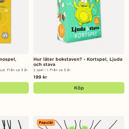
mospel,
Hur låter bokstaven? - Kortspel, Ljuda
och stava
ud. Från ca 3 år.
2 spel i 1. Från ca 5 år.
199 kr
Köp
Populär