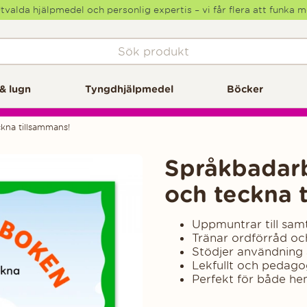
tvalda hjälpmedel och personlig expertis – vi får flera att funka 
& lugn
Tyngdhjälpmedel
Böcker
kna tillsammans!
Språkbadarb
och teckna 
Uppmuntrar till sam
Tränar ordförråd oc
Stödjer användning
Lekfullt och pedago
Perfekt för både he