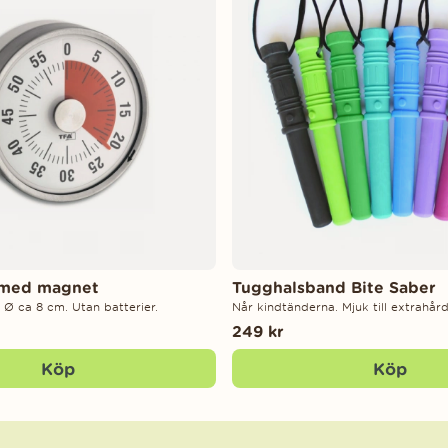
 med magnet
Tugghalsband Bite Saber
 Ø ca 8 cm. Utan batterier.
Når kindtänderna. Mjuk till extrahård
249 kr
Köp
Köp