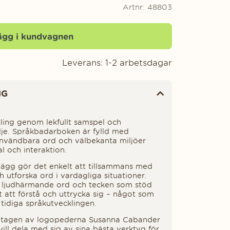
Artnr:
48803
ägg i kundvagnen
Leverans:
1-2 arbetsdagar
NG
ling genom lekfullt samspel och
e. Språkbadarboken är fylld med
, användbara ord och välbekanta miljöer
l och interaktion.
ägg gör det enkelt att tillsammans med
utforska ord i vardagliga situationer.
ljudhärmande ord och tecken som stöd
t att förstå och uttrycka sig – något som
n tidiga språkutvecklingen.
mtagen av logopederna Susanna Cabander
ill dela med sig av sina bästa verktyg för