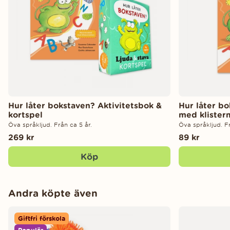
Hur låter bokstaven? Aktivitetsbok &
Hur låter bo
kortspel
med klister
Öva språkljud. Från ca 5 år.
Öva språkljud. Fr
269 kr
89 kr
Köp
Andra köpte även
Giftfri förskola