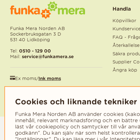
Handla
Köpvillkor
Funka Mera Norden AB
Kundservic
Sockerbruksgatan 3 D
FAQ - Frågo
531 40 Lidköping
Återkallels
Tel:
0510 - 129 00
Säkra produ
Mail:
service@funkamera.se
Supplier C
Ångra köp
Ex moms
/
Ink moms
EUR
/
SEK
Cookies och liknande tekniker
Funka Mera Norden AB använder cookies (kakor) 
innehåll, relevant marknadsföring och en bättre
läst vår cookiepolicy och samtycker till vår an
godkänn". Du kan själv när som helst kontroller
”Inställningar”. Du kan läsa mer i vår
Integritetsp