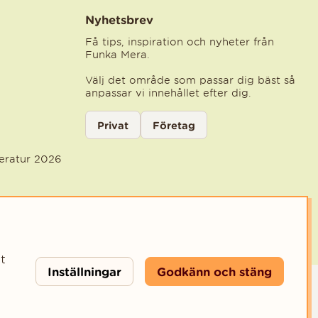
Nyhetsbrev
Få tips, inspiration och nyheter från
Funka Mera.
Välj det område som passar dig bäst så
anpassar vi innehållet efter dig.
Välj kategori för nyhetsbrev
Privat
Företag
Välj den kategori som bäst beskriver din ve
teratur 2026
t
Inställningar
Godkänn och stäng