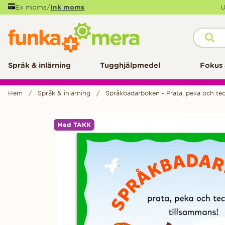
Ex moms
/
Ink moms
U
Språk & inlärning
Tugghjälpmedel
Fokus 
Hem
Språk & inlärning
Språkbadarboken - Prata, peka och tec
Produktbilder
Med TAKK