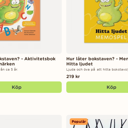
kstaven? - Aktivitetsbok
Hur låter bokstaven? - Me
märken
Hitta ljudet
ån ca 5 år.
Ljuda och öva på att hitta bokstavslj
219 kr
Köp
Köp
Populär