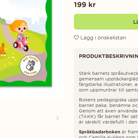
199
kr
L
Lägg i önskelistan
Produktinformation
PRODUKTBESKRIVNI
Stärk barnets språkutveck
gemensam upptäckarglädj
färgstarka illustrationer
som uppmuntrar till samta
Bokens pedagogiska uppl
barnet peka, benämna och 
Genom att även använda 
(TAKK) får barnet fler sät
är särskilt värdefullt i de
Språkbadarboken
är fra
och Camilla Kulläng som v