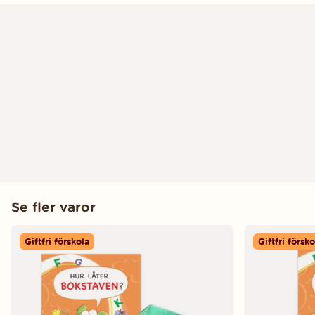
Se fler varor
Giftfri förskola
Giftfri försko