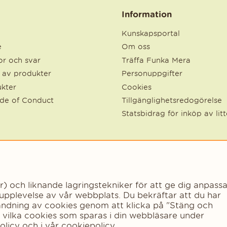
Information
Kunskapsportal
e
Om oss
r och svar
Träffa Funka Mera
e av produkter
Personuppgifter
kter
Cookies
ode of Conduct
Tillgänglighetsredogörelse
Statsbidrag för inköp av lit
och liknande lagringstekniker för att ge dig anpassa
 upplevelse av vår webbplats. Du bekräftar att du har
vändning av cookies genom att klicka på "Stäng och
a vilka cookies som sparas i din webbläsare under
Copyright © 2023 - Funka Mera Norden AB
olicy
och i vår
cookiepolicy
.