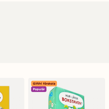
Giftfri förskola
Populär