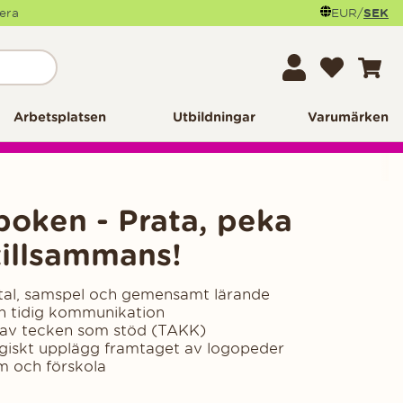
mera
EUR
/
SEK
Arbetsplatsen
Utbildningar
Varumärken
oken - Prata, peka
tillsammans!
tal, samspel och gemensamt lärande
h tidig kommunikation
 av tecken som stöd (TAKK)
giskt upplägg framtaget av logopeder
m och förskola