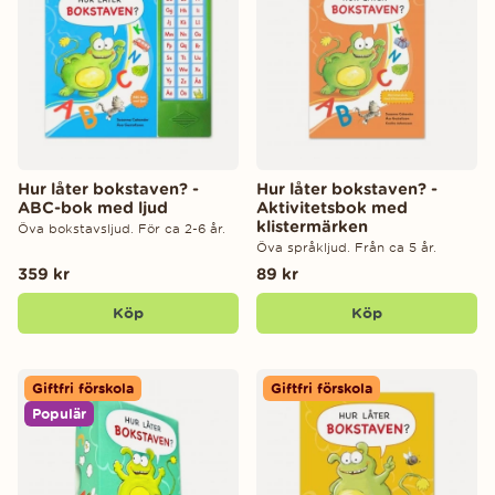
Hur låter bokstaven? -
Hur låter bokstaven? -
ABC-bok med ljud
Aktivitetsbok med
klistermärken
Öva bokstavsljud. För ca 2-6 år.
Öva språkljud. Från ca 5 år.
359 kr
89 kr
Köp
Köp
Giftfri förskola
Giftfri förskola
Populär