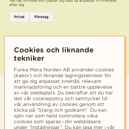
Välj det område som passar dig bäst så anpassar vi innehållet
efter dig.
Välj kategori för nyhetsbrev
Privat
Företag
Välj den kategori som bäst beskriver din verksamhet för att få rele
Cookies och liknande
tekniker
Funka Mera Norden AB använder cookies
(kakor) och liknande lagringstekniker för
att ge dig anpassat innehåll, relevant
marknadsföring och en bättre upplevelse
av vår webbplats. Du bekräftar att du har
läst vår cookiepolicy och samtycker till
vår användning av cookies genom att
klicka på "Stäng och godkänn". Du kan
själv när som helst kontrollera vilka
cookies som sparas i din webbläsare
Copyright © 2023 - Funka Mera Norden AB
under ”Inställningar”. Du kan läsa mer i vår