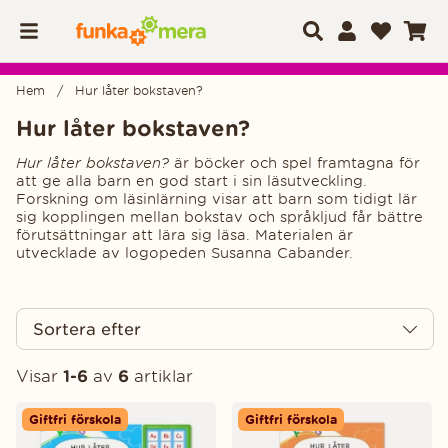
Hem
Hur låter bokstaven?
Hur låter bokstaven?
Hur låter bokstaven?
är böcker och spel framtagna för
att ge alla barn en god start i sin läsutveckling.
Forskning om läsinlärning visar att barn som tidigt lär
sig kopplingen mellan bokstav och språkljud får bättre
förutsättningar att lära sig läsa. Materialen är
utvecklade av logopeden Susanna Cabander.
Sortera efter
Visar
1-6
av
6
artiklar
Produkter
Giftfri förskola
Giftfri förskola