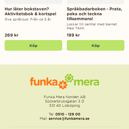
Hur låter bokstaven?
Språkbadarboken - Prata,
Aktivitetsbok & kortspel
peka och teckna
tillsammans!
Öva språkljud. Från ca 5 år.
Lockar till samtal med barnet.
Med TAKK.
269 kr
199 kr
Köp
Köp
Funka Mera Norden AB
Sockerbruksgatan 3 D
531 40 Lidköping
Tel:
0510 - 129 00
Mail:
service@funkamera.se