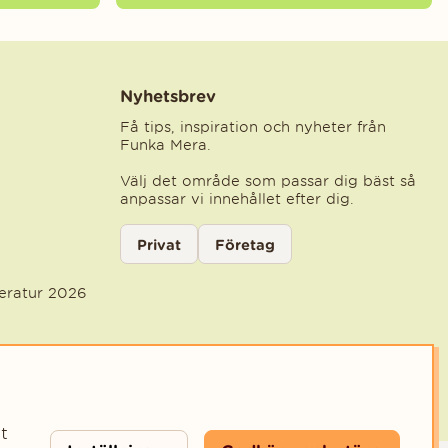
Nyhetsbrev
Få tips, inspiration och nyheter från
Funka Mera.
Välj det område som passar dig bäst så
anpassar vi innehållet efter dig.
Välj kategori för nyhetsbrev
Privat
Företag
Välj den kategori som bäst beskriver din ve
teratur 2026
t