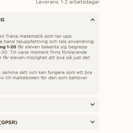
Leverans:
1-2 arbetsdagar
NG
rien Träna matematik som tar upp
ta hand taluppfattning och tals användning
ing 1-20
får eleven bekanta sig begrepp
-20. Till varje moment finns förklarande
 får eleven möjlighet att öva på just det
 samma sätt och kan fungera som ett bra
tiv till matteboken för den som behöver
(GPSR)