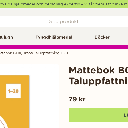
tvalda hjälpmedel och personlig expertis – vi får flera att funka 
& lugn
Tyngdhjälpmedel
Böcker
ttebok BOX, Träna Taluppfattning 1-20
Mattebok B
Taluppfattn
79
kr
L