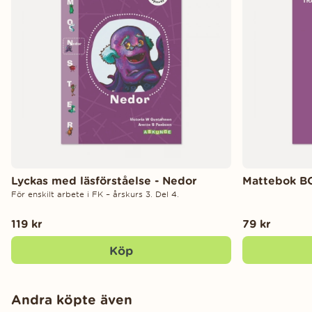
Lyckas med läsförståelse - Nedor
Mattebok BO
För enskilt arbete i FK – årskurs 3. Del 4.
119 kr
79 kr
Köp
Andra köpte även