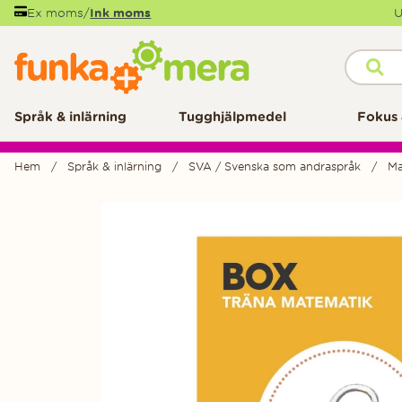
Ex moms
/
Ink moms
U
Språk & inlärning
Tugghjälpmedel
Fokus 
Hem
Språk & inlärning
SVA / Svenska som andraspråk
Ma
Produktbilder