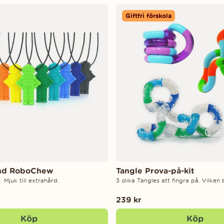
Giftfri förskola
nd RoboChew
Tangle Prova-på-kit
 Mjuk till extrahård.
3 olika Tangles att fingra på. Vilken b
239 kr
Köp
Köp