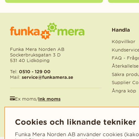
Handla
Köpvillkor
Funka Mera Norden AB
Kundservic
Sockerbruksgatan 3 D
FAQ - Frågo
531 40 Lidköping
Återkallels
Tel:
0510 - 129 00
Säkra produ
Mail:
service@funkamera.se
Supplier C
Ångra köp
Ex moms
/
Ink moms
EUR
/
SEK
Cookies och liknande tekniker
Funka Mera Norden AB använder cookies (kakor) 