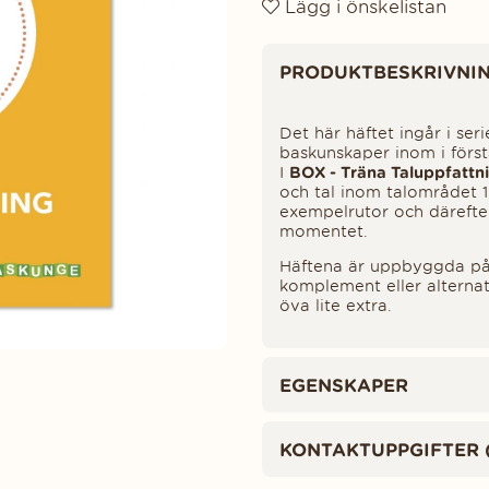
Lägg i önskelistan
Produktinformation
PRODUKTBESKRIVNI
Det här häftet ingår i se
baskunskaper inom i förs
I
BOX - Träna Taluppfattn
och tal inom talområdet 1
exempelrutor och därefter
momentet.
Häftena är uppbyggda på
komplement eller alterna
öva lite extra.
EGENSKAPER
KONTAKTUPPGIFTER 