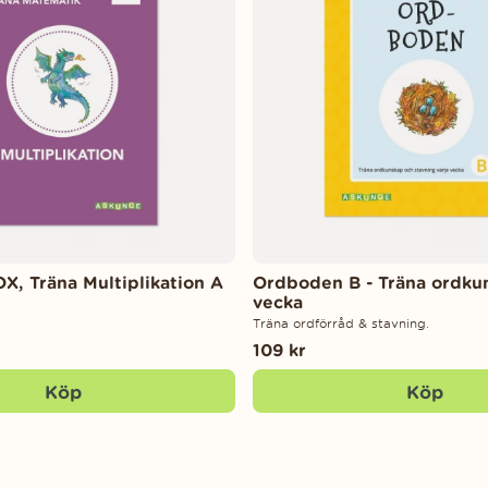
X, Träna Multiplikation A
Ordboden B - Träna ordku
vecka
Träna ordförråd & stavning.
109 kr
Köp
Köp