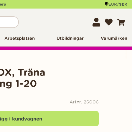
mera
EUR
/
SEK
Arbetsplatsen
Utbildningar
Varumärken
OX, Träna
ing 1-20
Artnr:
26006
ägg i kundvagnen