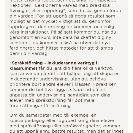
"lektioner". Lektionerna varvas med praktiska
övningar, eller "uppdrag", som du ska genomföra i
din vardag. För att uppnå så goda resultat som
möjligt är det mycket viktigt att du genomför
uppdragen i den ordning de kommer, och enligt
våra instruktioner. På så sätt kommer du, när du
genomfört en kurs, inte bara ha skaffat dig ny
kunskap – du kommer också ha utvecklat nya
färdigheter, och hittat metoder för att tillämpa
dem i din vardag
I
Språkstörning – inkluderande verktyg i
klassrummet
får du lära dig flera olika verktyg,
som använda på rätt sätt hjälper dig att skapa en
inkluderande undervisning, utan att behöva
prioritera bort andra elever i klassen. I praktiken
kommer du behöva lägga
mindre
tid på att
anpassa din undervisning, samtidigt som dina
elever med språkstörning får optimala
förutsättningar för inlärning.
Om du samarbetar med till exempel en
specialpedagog eller logoped kring dina elever
med språkstörning eller språksvårigheter, kommer
du att uppnå ännu bättre resultat, men det är inget