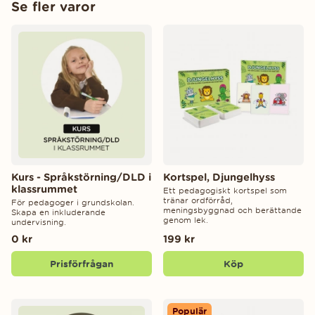
Se fler varor
Kurs - Språkstörning/DLD i
Kortspel, Djungelhyss
klassrummet
Ett pedagogiskt kortspel som
tränar ordförråd,
För pedagoger i grundskolan.
meningsbyggnad och berättande
Skapa en inkluderande
genom lek.
undervisning.
0 kr
199 kr
Prisförfrågan
Köp
Populär