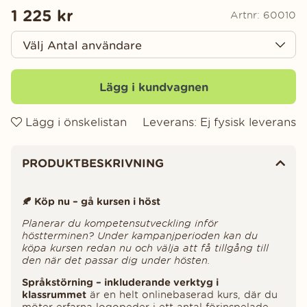
1 225
kr
Artnr:
60010
Lägg i kundvagnen
Lägg i önskelistan
Leverans:
Ej fysisk leverans
Produktinformation
PRODUKTBESKRIVNING
🍂 Köp nu – gå kursen i höst
Planerar du kompetensutveckling inför
höstterminen? Under kampanjperioden kan du
köpa kursen redan nu och välja att få tillgång till
den när det passar dig under hösten.
Språkstörning – inkluderande verktyg i
klassrummet
är en helt onlinebaserad kurs, där du
möter erfarna logopeder i ett antal förinspelade