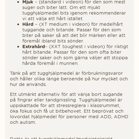
Mjuk
– (standard i videon) för den som mest
suger och biter lätt. Om ett mjukt
tugghjälpmedel bits igenom rekommenderar
vi att välja ett hårt istället.
Hård
– (XT medium i videon) för medelhårt
tuggande och bitande. Passar för den som
biter på saker så att det blir märken eller att
föremål ibland bits sönder.
Extrahård
– (XXT toughest i videon) för riktigt
hårt bitande. Passar för den som ofta biter
sönder saker och som gärna väljer att stoppa
hårda föremål i munnen.
Tänk på att tugghjälpmedel är förbrukningsvaror
och håller olika länge beroende på hur mycket och
hur de används.
Ett utmärkt alternativ för att vänja bort sugande
på fingrar eller tandgnissling. Tugghjälpmedel är
uppskattade för att stressreglera i klassrummet,
öka fokus och få ut bitbehovet. Ett beprövat och
lovordat hjälpmedel för personer med ADD, ADHD
och autism.