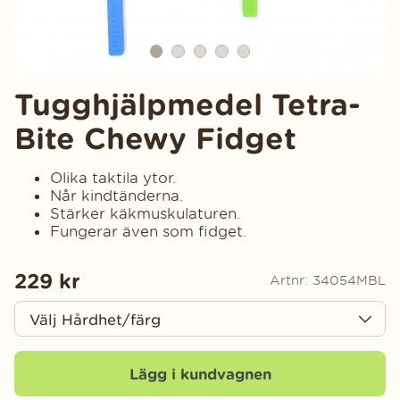
Tugghjälpmedel Tetra-
Bite Chewy Fidget
Olika taktila ytor.
Når kindtänderna.
Stärker käkmuskulaturen.
Fungerar även som fidget.
229
kr
Artnr:
34054MBL
Lägg i kundvagnen