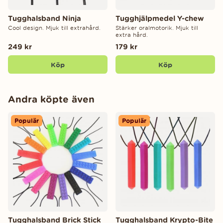
Tugghalsband Ninja
Tugghjälpmedel Y-chew
Cool design. Mjuk till extrahård.
Stärker oralmotorik. Mjuk till
extra hård.
249 kr
179 kr
Köp
Köp
Andra köpte även
Populär
Populär
Tugghalsband Brick Stick
Tugghalsband Krypto-Bite