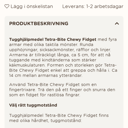
Lägg i önskelistan
Leverans:
1-2 arbetsdagar
Produktinformation
PRODUKTBESKRIVNING
Tugghjälpmedel Tetra-Bite Chewy Fidget
med fyra
armar med olika taktila mönster. Runda
upphöjningar, sicksackmönster, räfflor och linjer.
Armarna är tillräckligt långa, ca 5 cm, för att nå
tuggande med kindtänderna som stärker
käkmuskulaturen. Formen och storleken gör Tetra-
Bite Chewy Fidget enkel att greppa och hålla i. Ca
14 cm mellan armarnas ytterändar.
Använd Tetra-Bite Chewy Fidget som en
fingertrixare. Trä den på ett finger och snurra den
som en fidget för rastlösa fingrar.
Välj rätt tuggmotstånd
Tugghjälpmedel Tetra-Bite Chewy Fidget finns
med olika hårdhet, tuggmotstånd: