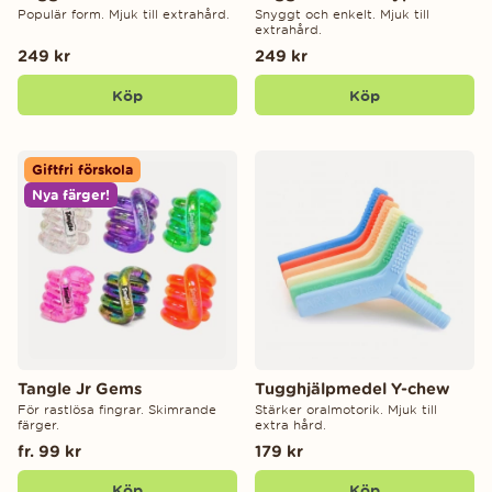
Populär form. Mjuk till extrahård.
Snyggt och enkelt. Mjuk till
extrahård.
249 kr
249 kr
Köp
Köp
Giftfri förskola
Nya färger!
Tangle Jr Gems
Tugghjälpmedel Y-chew
För rastlösa fingrar. Skimrande
Stärker oralmotorik. Mjuk till
färger.
extra hård.
fr. 99 kr
179 kr
Köp
Köp