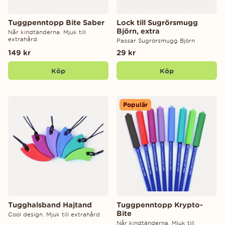
Tuggpenntopp Bite Saber
Lock till Sugrörsmugg
Björn, extra
Når kindtänderna. Mjuk till
extrahård.
Passar Sugrörsmugg Björn
149 kr
29 kr
Köp
Köp
Populär
Tugghalsband Hajtand
Tuggpenntopp Krypto-
Bite
Cool design. Mjuk till extrahård.
Når kindtänderna. Mjuk till