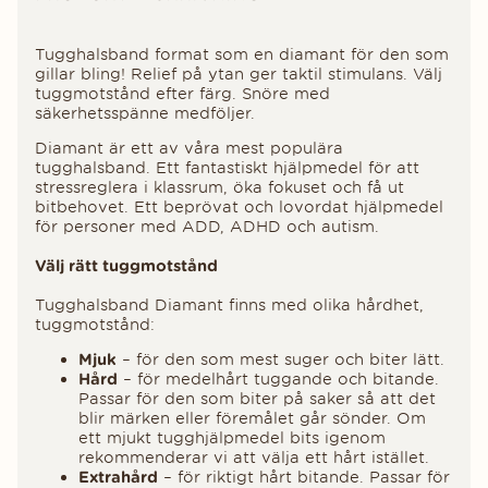
Tugghalsband format som en diamant för den som
gillar bling! Relief på ytan ger taktil stimulans. Välj
tuggmotstånd efter färg. Snöre med
säkerhetsspänne medföljer.
Diamant är ett av våra mest populära
tugghalsband. Ett fantastiskt hjälpmedel för att
stressreglera i klassrum, öka fokuset och få ut
bitbehovet. Ett beprövat och lovordat hjälpmedel
för personer med ADD, ADHD och autism.
Välj rätt tuggmotstånd
Tugghalsband Diamant finns med olika hårdhet,
tuggmotstånd:
Mjuk
– för den som mest suger och biter lätt.
Hård
– för medelhårt tuggande och bitande.
Passar för den som biter på saker så att det
blir märken eller föremålet går sönder. Om
ett mjukt tugghjälpmedel bits igenom
rekommenderar vi att välja ett hårt istället.
Extrahård
– för riktigt hårt bitande. Passar för