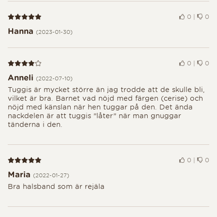
Recension 5 av 5
0
|
0
Hanna
(2023-01-30)
Recension 4 av 5
0
|
0
Anneli
(2022-07-10)
Tuggis är mycket större än jag trodde att de skulle bli,
vilket är bra. Barnet vad nöjd med färgen (cerise) och
nöjd med känslan när hen tuggar på den. Det ända
nackdelen är att tuggis ”låter” när man gnuggar
tänderna i den.
Recension 5 av 5
0
|
0
Maria
(2022-01-27)
Bra halsband som är rejäla