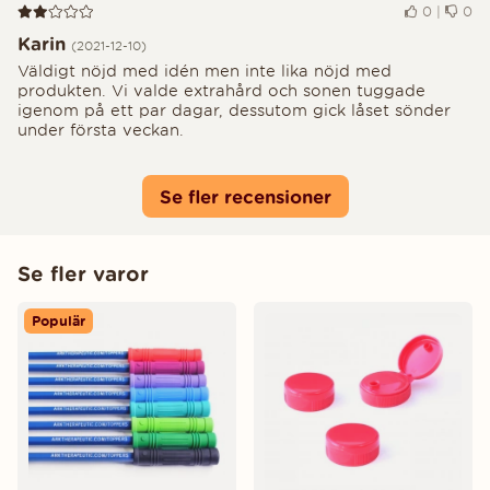
Recension 2 av 5
0
|
0
Karin
(2021-12-10)
Väldigt nöjd med idén men inte lika nöjd med
produkten. Vi valde extrahård och sonen tuggade
igenom på ett par dagar, dessutom gick låset sönder
under första veckan.
Se fler recensioner
Se fler varor
Populär