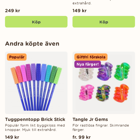
extrahård.
249 kr
149 kr
Köp
Köp
Andra köpte även
Populär
Giftfri förskola
Nya färger!
Tuggpenntopp Brick Stick
Tangle Jr Gems
Populär form likt byggkloss med
För rastlösa fingrar. Skimrande
knoppar. Mjuk till extrahård.
färger.
149 kr
fr. 99 kr