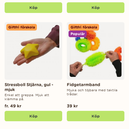
Köp
Köp
Giftfri förskola
Giftfri förskola
Populär
Stressboll Stjärna, gul -
Fidgetarmband
mjuk
Mjuka och töjbara med taktila
trådar.
Enkel att greppa. Mjuk att
klämma på.
fr. 49 kr
39 kr
Köp
Köp