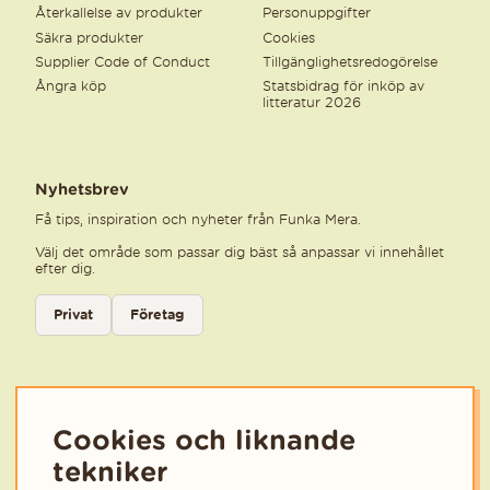
Återkallelse av produkter
Personuppgifter
Säkra produkter
Cookies
Supplier Code of Conduct
Tillgänglighetsredogörelse
Ångra köp
Statsbidrag för inköp av
litteratur 2026
Nyhetsbrev
Få tips, inspiration och nyheter från Funka Mera.
Välj det område som passar dig bäst så anpassar vi innehållet
efter dig.
Välj kategori för nyhetsbrev
Privat
Företag
Välj den kategori som bäst beskriver din verksamhet för att få rele
Cookies och liknande
tekniker