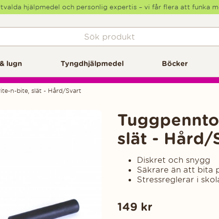
tvalda hjälpmedel och personlig expertis – vi får flera att funka 
& lugn
Tyngdhjälpmedel
Böcker
e-n-bite, slät - Hård/Svart
Tuggpenntop
slät - Hård/
Diskret och snygg
Säkrare än att bita
Stressreglerar i skol
149
kr