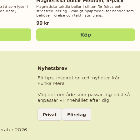
Magnetiska bollar Medium, 4-pack
räd som lyser i
Magnetiska taktila bollar i silikon för fokus och
e detalj i
stressreducering. Smidigt hjälpmedel för händer som
behöver rörelse och taktil stimulans.
99 kr
Köp
Nyhetsbrev
Få tips, inspiration och nyheter från
Funka Mera.
Välj det område som passar dig bäst så
anpassar vi innehållet efter dig.
Välj kategori för nyhetsbrev
Privat
Företag
Välj den kategori som bäst beskriver din ve
teratur 2026