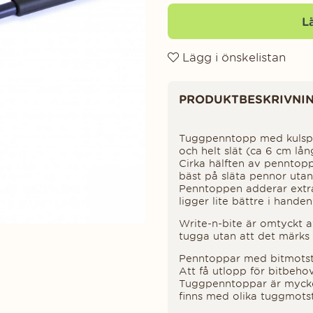
L
Lägg i önskelistan
Produktinformation
PRODUKTBESKRIVNI
Tuggpenntopp med kulspe
och helt slät (ca 6 cm lån
Cirka hälften av penntopp
bäst på släta pennor uta
Penntoppen adderar extra 
ligger lite bättre i handen
Write-n-bite är omtyckt 
tugga utan att det märks 
Penntoppar med bitmotstå
Att få utlopp för bitbehov
Tuggpenntoppar är mycket
finns med olika tuggmots