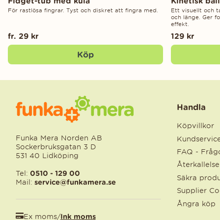
Fidget-tub med kula
Kinetisk bal
För rastlösa fingrar. Tyst och diskret att fingra med.
Ett visuellt och 
och länge. Ger f
effekt.
fr. 29 kr
129 kr
Köp
Handla
Köpvillkor
Funka Mera Norden AB
Kundservic
Sockerbruksgatan 3 D
FAQ - Frågo
531 40 Lidköping
Återkallels
Tel:
0510 - 129 00
Säkra produ
Mail:
service@funkamera.se
Supplier C
Ångra köp
Ex moms
/
Ink moms