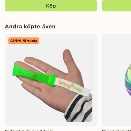
Köp
Andra köpte även
Giftfri förskola