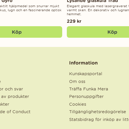
l Gyro
Lysande glaskula Träd
taktilt hjälpmedel som snurrar mjukt
Elegant glaskula med lasergraverat t
okus, lugn och en fascinerande optisk
varmt sken. En dekorativ och lugnand
hemmet.
229 kr
Köp
Köp
Information
Kunskapsportal
e
Om oss
r och svar
Träffa Funka Mera
e av produkter
Personuppgifter
kter
Cookies
ode of Conduct
Tillgänglighetsredogörelse
Statsbidrag för inköp av lit