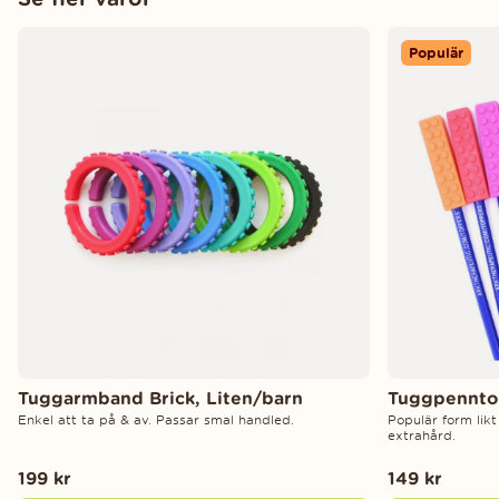
Populär
Tuggarmband Brick, Liten/barn
Tuggpenntop
Enkel att ta på & av. Passar smal handled.
Populär form lik
extrahård.
199 kr
149 kr