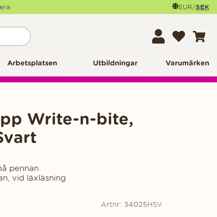
mera
EUR
/
SEK
Arbetsplatsen
Utbildningar
Varumärken
p Write-n-bite,
Svart
 på pennan
an, vid läxläsning
Artnr:
34025HSV