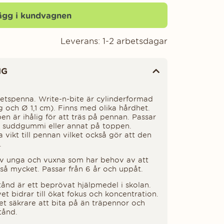
ägg i kundvagnen
Leverans:
1-2 arbetsdagar
NG
tspenna. Write-n-bite är cylinderformad
g och Ø 1,1 cm). Finns med olika hårdhet.
en är ihålig för att träs på pennan. Passar
n suddgummi eller annat på toppen.
vikt till pennan vilket också gör att den
.
av unga och vuxna som har behov av att
så mycket. Passar från 6 år och uppåt.
nd är ett beprövat hjälpmedel i skolan.
et bidrar till ökat fokus och koncentration.
 säkrare att bita på än träpennor och
tånd.