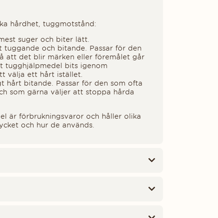
ika hårdhet, tuggmotstånd:
est suger och biter lätt.
t tuggande och bitande. Passar för den
å att det blir märken eller föremålet går
t tugghjälpmedel bits igenom
välja ett hårt istället.
igt hårt bitande. Passar för den som ofta
och som gärna väljer att stoppa hårda
l är förbrukningsvaror och håller olika
ycket och hur de används.