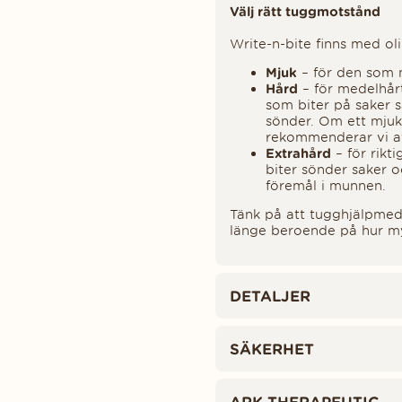
Välj rätt tuggmotstånd
Write-n-bite finns med ol
Mjuk
– för den som m
Hård
– för medelhår
som biter på saker s
sönder. Om ett mjuk
rekommenderar vi att 
Extrahård
– för rikt
biter sönder saker 
föremål i munnen.
Tänk på att tugghjälpmede
länge beroende på hur m
DETALJER
SÄKERHET
ARK THERAPEUTIC