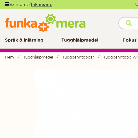
Ex moms
/
Ink moms
U
Språk & inlärning
Tugghjälpmedel
Fokus 
Hem
Tugghjälpmedel
Tuggpenntoppar
Tuggpenntopp Writ
Produktbilder