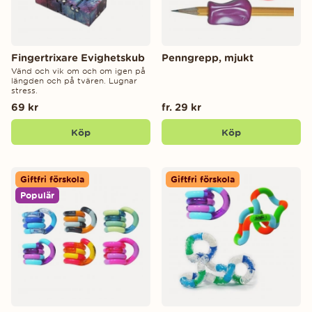
Fingertrixare Evighetskub
Penngrepp, mjukt
Vänd och vik om och om igen på
längden och på tvären. Lugnar
stress.
69 kr
fr. 29 kr
Köp
Köp
Giftfri förskola
Giftfri förskola
Populär