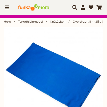
Hem
Tyngdhjälpmedel
Knätäcken
Överdrag till knäfilt Sp
Produktbilder