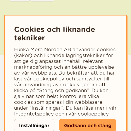
Välj den kategori som bäst beskriver din verksamhet för att få rele
Cookies och liknande
tekniker
Funka Mera Norden AB använder cookies
(kakor) och liknande lagringstekniker för
att ge dig anpassat innehåll, relevant
marknadsföring och en bättre upplevelse
av vår webbplats. Du bekräftar att du har
läst vår cookiepolicy och samtycker till
vår användning av cookies genom att
klicka på "Stäng och godkänn". Du kan
själv när som helst kontrollera vilka
cookies som sparas i din webbläsare
Copyright © 2023 - Funka Mera Norden AB
under ”Inställningar”. Du kan läsa mer i vår
Integritetspolicy
och i vår
cookiepolicy
.
Inställningar
Godkänn och stäng