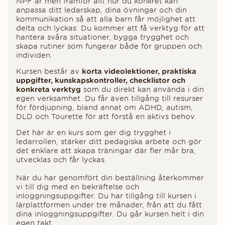
NPF är men framför allt hur du konkret kan
anpassa ditt ledarskap, dina övningar och din
kommunikation så att alla barn får möjlighet att
delta och lyckas. Du kommer att få verktyg för att
hantera svåra situationer, bygga trygghet och
skapa rutiner som fungerar både för gruppen och
individen.
Kursen består av
korta videolektioner, praktiska
uppgifter, kunskapskontroller, checklistor och
konkreta verktyg
som du direkt kan använda i din
egen verksamhet. Du får även tillgång till resurser
för fördjupning, bland annat om ADHD, autism,
DLD och Tourette för att förstå en aktivs behov.
Det här är en kurs som ger dig trygghet i
ledarrollen, stärker ditt pedagiska arbete och gör
det enklare att skapa träningar där fler mår bra,
utvecklas och får lyckas.
När du har genomfört din beställning återkommer
vi till dig med en bekräftelse och
inloggningsuppgifter. Du har tillgång till kursen i
lärplattformen under tre månader, från att du fått
dina inloggningsuppgifter. Du går kursen helt i din
egen takt.