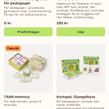
för pedagoger
Webbkurs för föräldrar till barn
med NPF som idrottar. Ger
För pedagoger i grundskola,
kunskap, förståelse och konkreta
gymnasium eller vuxenutbildning.
strategier för en tryggare och
Få tips för att stötta eleverna.
mer hållbar idrottsvardag.
0 kr
295 kr
Prisförfrågan
Köp
Populär
TAKK-memory
Kortspel, Djungelhyss
För hela familjen, skolan &
Ett pedagogiskt kortspel som
förskolan.
tränar ordförråd,
meningsbyggnad och berättande