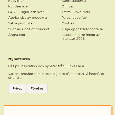
Köpvillkor
Kunskapsportal
Kundservice
Om oss
FAQ - Frågor och svar
Träffa Funka Mera
Återkallelse av produkter
Personuppgifter
Säkra produkter
Cookies
Supplier Code of Conduct
Tillgänglighetsredogörelse
Ångra köp
Statsbidrag för inköp av
litteratur 2026
Nyhetsbrev
Få tips, inspiration och nyheter från Funka Mera.
Välj det område som passar dig bäst så anpassar vi innehållet
efter dig.
Välj kategori för nyhetsbrev
Privat
Företag
Välj den kategori som bäst beskriver din verksamhet för att få rele