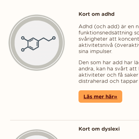
Kort om adhd
Adhd (och add) är en n
funktionsnedsättning s
svårigheter att koncentr
aktivitetsnivå (överakti
sina impulser.
Den som har add har läg
andra, kan ha svårt a
aktiviteter och få saker 
distraherad och tappa
Läs mer här»
Kort om dyslexi