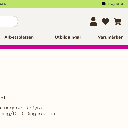
mera
EUR
/
SEK
Arbetsplatsen
Utbildningar
Varumärken
npf.
 fungerar. De fyra
örning/DLD. Diagnoserna
.