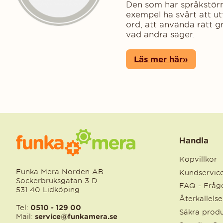
Den som har språkstörn
exempel ha svårt att utt
ord, att använda rätt g
vad andra säger.
Läs mer här»
Handla
Köpvillkor
Funka Mera Norden AB
Kundservic
Sockerbruksgatan 3 D
FAQ - Frågo
531 40 Lidköping
Återkallels
Tel:
0510 - 129 00
Säkra produ
Mail:
service@funkamera.se