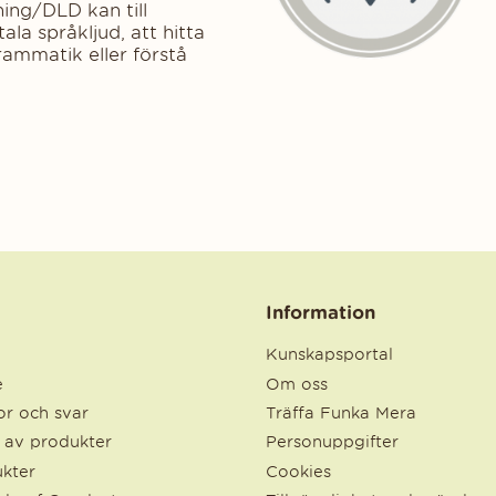
ing/DLD kan till
ala språkljud, att hitta
rammatik eller förstå
Information
Kunskapsportal
e
Om oss
r och svar
Träffa Funka Mera
e av produkter
Personuppgifter
kter
Cookies