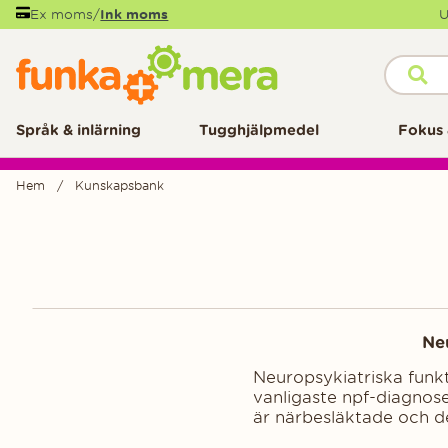
Ex moms
/
Ink moms
U
Språk & inlärning
Tugghjälpmedel
Fokus 
Hem
Kunskapsbank
Neu
Neuropsykiatriska funk
vanligaste npf-diagnos
är närbesläktade och de