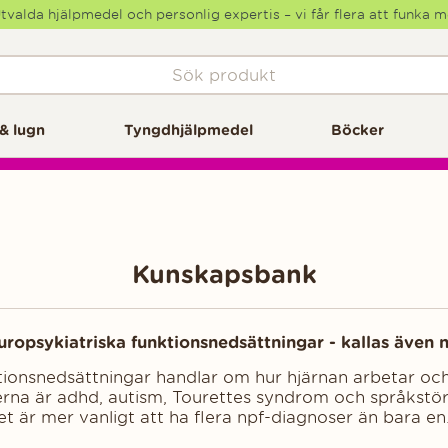
tvalda hjälpmedel och personlig expertis – vi får flera att funka 
& lugn
Tyngdhjälpmedel
Böcker
Kunskapsbank
ropsykiatriska funktionsnedsättningar - kallas även 
tionsnedsättningar handlar om hur hjärnan arbetar och
erna är adhd, autism, Tourettes syndrom och språkst
t är mer vanligt att ha flera npf-diagnoser än bara en