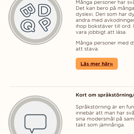
Många personer har svårt
Det kan bero på många o
dyslexi. Den som har dy
andra med avkodningen, 
ihop bokstäver till ord.
vara jobbigt att läsa.
Många personer med dy
att stava.
Läs mer här»
Kort om språkstörnin
Språkstörning är en fu
innebär att man har svårt
sina modersmål på sam
takt som jämnåriga.