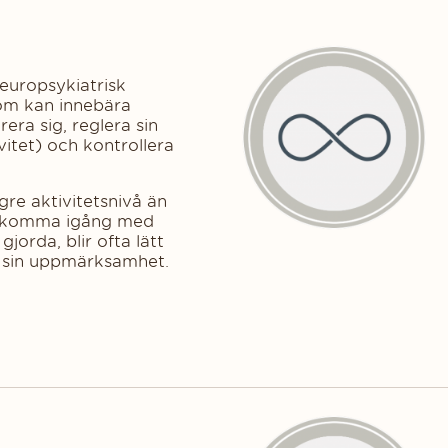
europsykiatrisk
om kan innebära
era sig, reglera sin
vitet) och kontrollera
re aktivitetsnivå än
tt komma igång med
gjorda, blir ofta lätt
r sin uppmärksamhet.