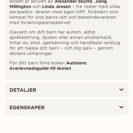
Boken är skriven av
Alexander Skytte
,
Jiang
Millington
och
Linda Jensen
– tre röster med olika
perspektiv: läraren med egen NPF, föräldern som
kämpat för sina barns rätt och beteendevetaren
med forskningsperspektivet.
Oavsett om ditt barn har autism, adhd,
språkstörning, dyslexi eller annan problematik,
hittar du stöd, igenkänning och handfasta verktyg
för att hjälpa ditt barn – och dig själv – genom
skolans utmaningar.
För ditt barn finns boken
Autistens
överlevnadsguide till skolan
.
DETALJER
EGENSKAPER