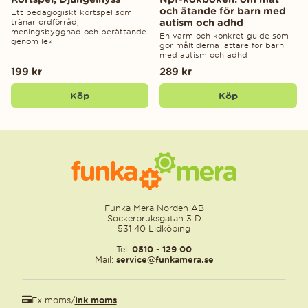
och ätande för barn med
Ett pedagogiskt kortspel som
autism och adhd
tränar ordförråd,
meningsbyggnad och berättande
En varm och konkret guide som
genom lek.
gör måltiderna lättare för barn
med autism och adhd
199 kr
289 kr
Köp
Köp
Funka Mera Norden AB
Sockerbruksgatan 3 D
531 40 Lidköping
Tel:
0510 - 129 00
Mail:
service@funkamera.se
Ex moms
/
Ink moms