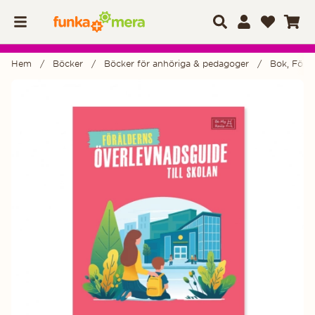
Hem
Böcker
Böcker för anhöriga & pedagoger
Bok, Föräl
Produktbilder