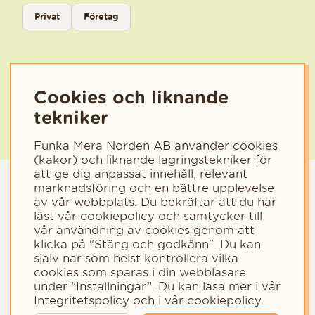
Välj kategori för nyhetsbrev
Privat
Företag
Välj den kategori som bäst beskriver din verksamhet för att få rele
Cookies och liknande
tekniker
Funka Mera Norden AB använder cookies
(kakor) och liknande lagringstekniker för
att ge dig anpassat innehåll, relevant
marknadsföring och en bättre upplevelse
av vår webbplats. Du bekräftar att du har
läst vår cookiepolicy och samtycker till
vår användning av cookies genom att
klicka på "Stäng och godkänn". Du kan
själv när som helst kontrollera vilka
cookies som sparas i din webbläsare
Copyright © 2023 - Funka Mera Norden AB
under ”Inställningar”. Du kan läsa mer i vår
Integritetspolicy
och i vår
cookiepolicy
.