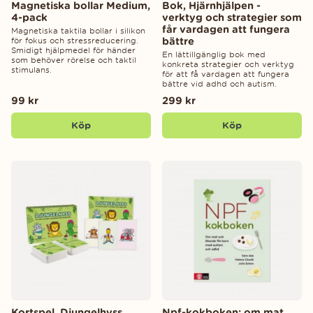
Magnetiska bollar Medium,
Bok, Hjärnhjälpen -
4-pack
verktyg och strategier som
får vardagen att fungera
Magnetiska taktila bollar i silikon
bättre
för fokus och stressreducering.
Smidigt hjälpmedel för händer
En lättillgänglig bok med
som behöver rörelse och taktil
konkreta strategier och verktyg
stimulans.
för att få vardagen att fungera
bättre vid adhd och autism.
99 kr
299 kr
Köp
Köp
Kortspel, Djungelhyss
Npf-kokboken: om mat