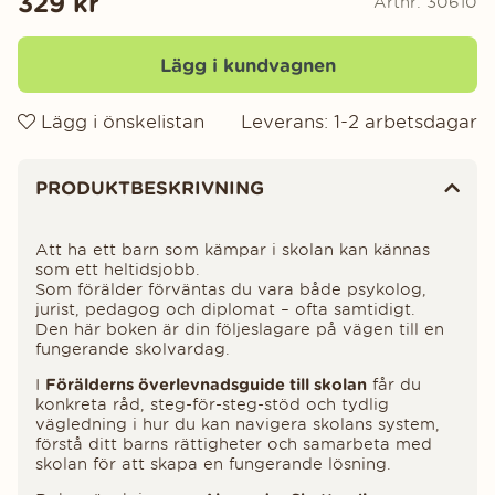
329
kr
Artnr:
30610
Lägg i kundvagnen
Lägg i önskelistan
Leverans:
1-2 arbetsdagar
Produktinformation
PRODUKTBESKRIVNING
Att ha ett barn som kämpar i skolan kan kännas
som ett heltidsjobb.
Som förälder förväntas du vara både psykolog,
jurist, pedagog och diplomat – ofta samtidigt.
Den här boken är din följeslagare på vägen till en
fungerande skolvardag.
I
Förälderns överlevnadsguide till skolan
får du
konkreta råd, steg-för-steg-stöd och tydlig
vägledning i hur du kan navigera skolans system,
förstå ditt barns rättigheter och samarbeta med
skolan för att skapa en fungerande lösning.