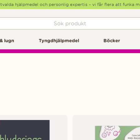
tvalda hjälpmedel och personlig expertis – vi får flera att funka 
& lugn
Tyngdhjälpmedel
Böcker