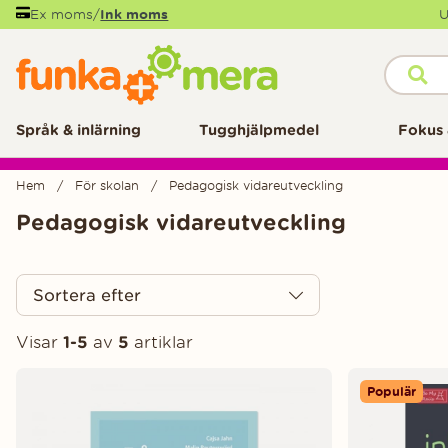
Ex moms
/
Ink moms
U
Språk & inlärning
Tugghjälpmedel
Fokus 
Hem
För skolan
Pedagogisk vidareutveckling
Pedagogisk vidareutveckling
Sortera efter
Visar
1-5
av
5
artiklar
Produkter
Populär