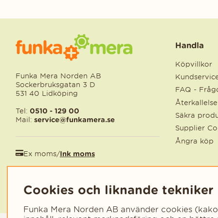
Handla
Köpvillkor
Funka Mera Norden AB
Kundservic
Sockerbruksgatan 3 D
FAQ - Frågo
531 40 Lidköping
Återkallels
Tel:
0510 - 129 00
Säkra produ
Mail:
service@funkamera.se
Supplier C
Ångra köp
Ex moms
/
Ink moms
EUR
/
SEK
Cookies och liknande tekniker
Funka Mera Norden AB använder cookies (kakor) 