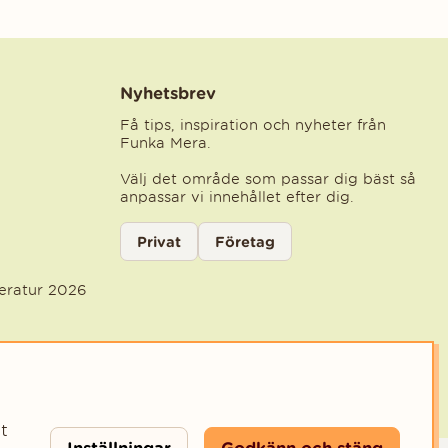
Nyhetsbrev
Få tips, inspiration och nyheter från
Funka Mera.
Välj det område som passar dig bäst så
anpassar vi innehållet efter dig.
Välj kategori för nyhetsbrev
Privat
Företag
Välj den kategori som bäst beskriver din ve
teratur 2026
t
Inställningar
Godkänn och stäng