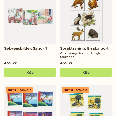
Sekvensbilder, Sagor 1
Språkträning, En ska bort
Öva kategorisering & logiskt
tänkande.
459 kr
459 kr
Köp
Köp
Giftfri förskola
Giftfri förskola