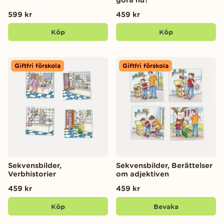
599 kr
459 kr
Köp
Köp
Giftfri förskola
Giftfri förskola
Sekvensbilder,
Sekvensbilder, Berättelser
Verbhistorier
om adjektiven
459 kr
459 kr
Köp
Bevaka