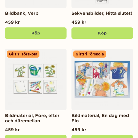
Bildbank, Verb
Sekvensbilder, Hitta slutet!
459 kr
459 kr
Köp
Köp
Giftfri förskola
Giftfri förskola
Bildmaterial, Före, efter
Bildmaterial, En dag med
och däremellan
Flo
459 kr
459 kr