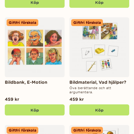
Köp
Köp
Giftfri förskola
Giftfri förskola
Bildbank, E-Motion
Bildmaterial, Vad hjälper?
Öva berättande och att
argumentera.
459 kr
459 kr
Köp
Köp
Giftfri förskola
Giftfri förskola