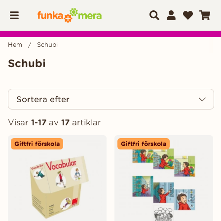
Hem
Schubi
Schubi
Sortera efter
Visar
1-17
av
17
artiklar
Produkter
Giftfri förskola
Giftfri förskola