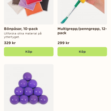
Bönpåsar, 10-pack
Multigrepp/penngrepp, 12-
pack
Utforska olika material på
yttertyget.
329 kr
299 kr
Köp
Köp