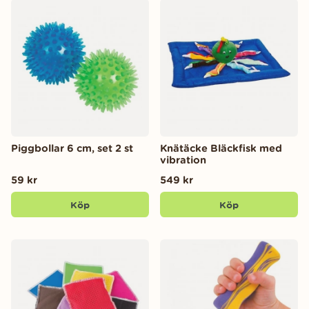
Piggbollar 6 cm, set 2 st
Knätäcke Bläckfisk med
vibration
59 kr
549 kr
Köp
Köp