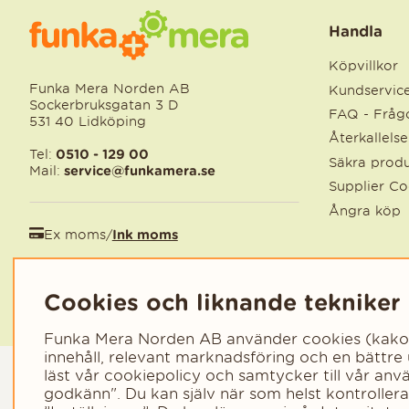
Handla
Köpvillkor
Funka Mera Norden AB
Kundservic
Sockerbruksgatan 3 D
FAQ - Frågo
531 40 Lidköping
Återkallels
Tel:
0510 - 129 00
Säkra produ
Mail:
service@funkamera.se
Supplier C
Ångra köp
Ex moms
/
Ink moms
EUR
/
SEK
Cookies och liknande tekniker
Funka Mera Norden AB använder cookies (kakor) 
innehåll, relevant marknadsföring och en bättre
läst vår cookiepolicy och samtycker till vår an
godkänn". Du kan själv när som helst kontroller