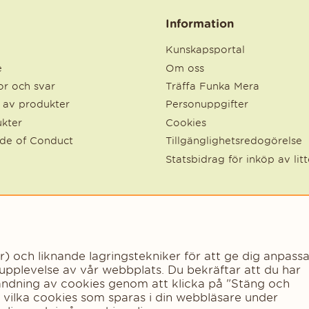
Information
Kunskapsportal
e
Om oss
r och svar
Träffa Funka Mera
e av produkter
Personuppgifter
kter
Cookies
ode of Conduct
Tillgänglighetsredogörelse
Statsbidrag för inköp av lit
och liknande lagringstekniker för att ge dig anpassa
 upplevelse av vår webbplats. Du bekräftar att du har
vändning av cookies genom att klicka på "Stäng och
a vilka cookies som sparas i din webbläsare under
Copyright © 2023 - Funka Mera Norden AB