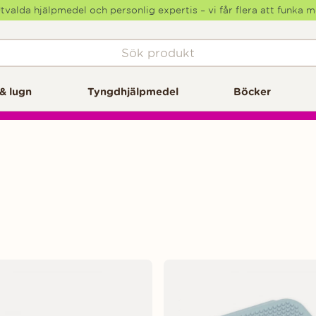
tvalda hjälpmedel och personlig expertis – vi får flera att funka 
& lugn
Tyngdhjälpmedel
Böcker