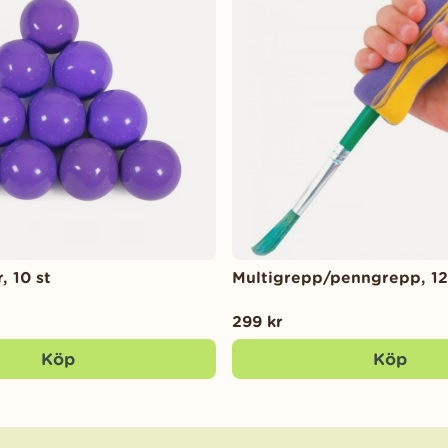
r, 10 st
Multigrepp/penngrepp, 12
299 kr
Köp
Köp