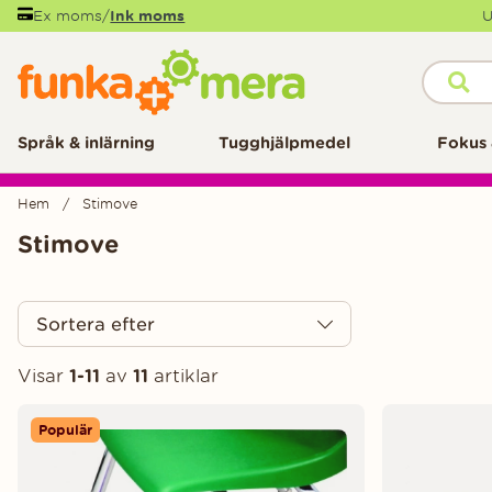
Ex moms
/
Ink moms
U
Språk & inlärning
Tugghjälpmedel
Fokus 
Hem
Stimove
Stimove
Sortera efter
Visar
1-11
av
11
artiklar
Produkter
Populär