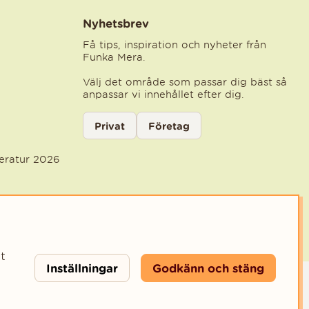
Nyhetsbrev
Få tips, inspiration och nyheter från
Funka Mera.
Välj det område som passar dig bäst så
anpassar vi innehållet efter dig.
Välj kategori för nyhetsbrev
Privat
Företag
Välj den kategori som bäst beskriver din ve
teratur 2026
t
Inställningar
Godkänn och stäng