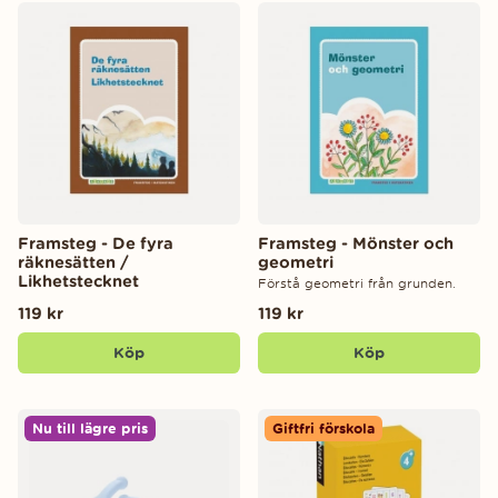
Framsteg - De fyra
Framsteg - Mönster och
räknesätten /
geometri
Likhetstecknet
Förstå geometri från grunden.
119 kr
119 kr
Köp
Köp
Nu till lägre pris
Giftfri förskola