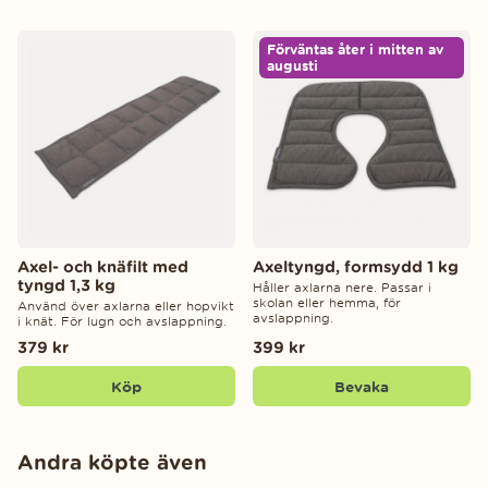
Förväntas åter i mitten av
augusti
Axel- och knäfilt med
Axeltyngd, formsydd 1 kg
tyngd 1,3 kg
Håller axlarna nere. Passar i
skolan eller hemma, för
Använd över axlarna eller hopvikt
avslappning.
i knät. För lugn och avslappning.
379 kr
399 kr
Köp
Bevaka
Andra köpte även