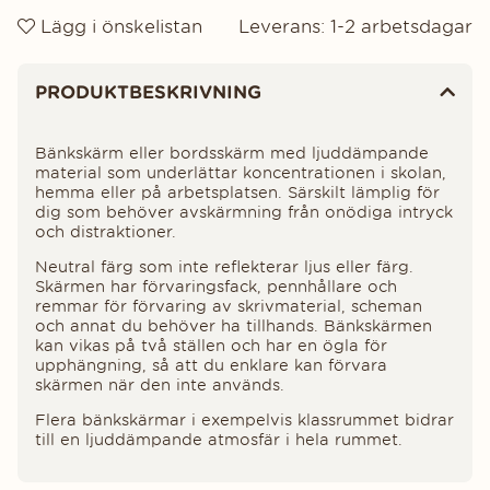
Lägg i önskelistan
Leverans:
1-2 arbetsdagar
Produktinformation
PRODUKTBESKRIVNING
Bänkskärm eller bordsskärm med ljuddämpande
material som underlättar koncentrationen i skolan,
hemma eller på arbetsplatsen. Särskilt lämplig för
dig som behöver avskärmning från onödiga intryck
och distraktioner.
Neutral färg som inte reflekterar ljus eller färg.
Skärmen har förvaringsfack, pennhållare och
remmar för förvaring av skrivmaterial, scheman
och annat du behöver ha tillhands. Bänkskärmen
kan vikas på två ställen och har en ögla för
upphängning, så att du enklare kan förvara
skärmen när den inte används.
Flera bänkskärmar i exempelvis klassrummet bidrar
till en ljuddämpande atmosfär i hela rummet.