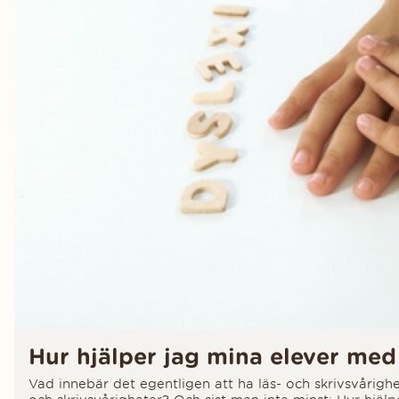
Hur hjälper jag mina elever med 
Vad innebär det egentligen att ha läs- och skrivsvårighe