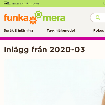
Ex moms
/
Ink moms
U
Språk & inlärning
Tugghjälpmedel
Fokus 
Inlägg från 2020-03