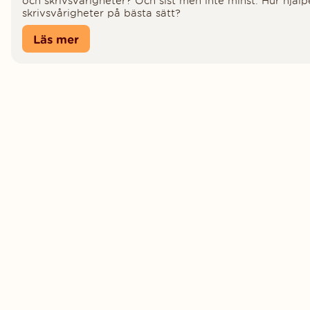
och skrivsvårigheter? Och sist men inte minst: Hur hjälp
skrivsvårigheter på bästa sätt?
Läs mer