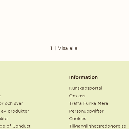
1
|
Visa alla
Information
Kunskapsportal
e
Om oss
r och svar
Träffa Funka Mera
e av produkter
Personuppgifter
kter
Cookies
ode of Conduct
Tillgänglighetsredogörelse