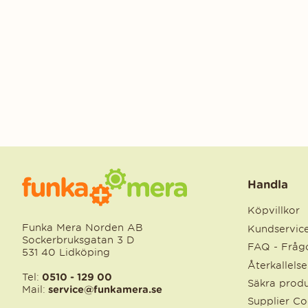
Handla
Köpvillkor
Funka Mera Norden AB
Kundservic
Sockerbruksgatan 3 D
FAQ - Frågo
531 40 Lidköping
Återkallels
Tel:
0510 - 129 00
Säkra produ
Mail:
service@funkamera.se
Supplier C