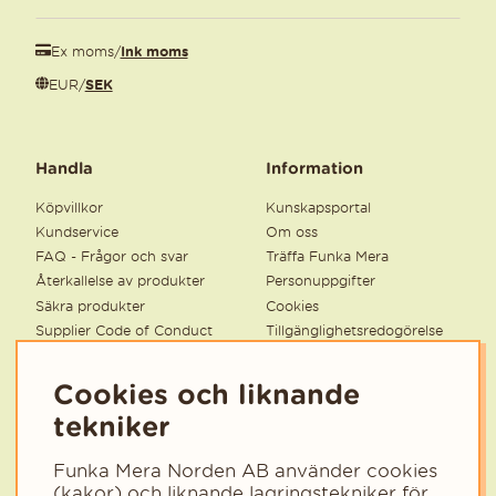
Ex moms
/
Ink moms
EUR
/
SEK
Handla
Information
Köpvillkor
Kunskapsportal
Kundservice
Om oss
FAQ - Frågor och svar
Träffa Funka Mera
Återkallelse av produkter
Personuppgifter
Säkra produkter
Cookies
Supplier Code of Conduct
Tillgänglighetsredogörelse
Ångra köp
Statsbidrag för inköp av
litteratur 2026
Cookies och liknande
tekniker
Nyhetsbrev
Funka Mera Norden AB använder cookies
Få tips, inspiration och nyheter från Funka Mera.
(kakor) och liknande lagringstekniker för