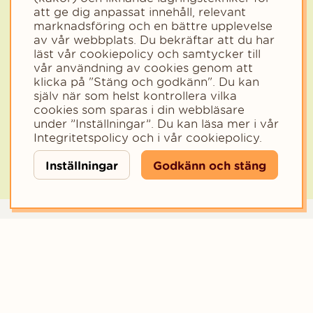
att ge dig anpassat innehåll, relevant
Välj det område som passar dig bäst så anpassar vi innehållet
marknadsföring och en bättre upplevelse
efter dig.
av vår webbplats. Du bekräftar att du har
Välj kategori för nyhetsbrev
läst vår cookiepolicy och samtycker till
Privat
Företag
vår användning av cookies genom att
Välj den kategori som bäst beskriver din verksamhet för att få rele
klicka på "Stäng och godkänn". Du kan
själv när som helst kontrollera vilka
cookies som sparas i din webbläsare
under ”Inställningar”. Du kan läsa mer i vår
Integritetspolicy
och i vår
cookiepolicy
.
Inställningar
Godkänn och stäng