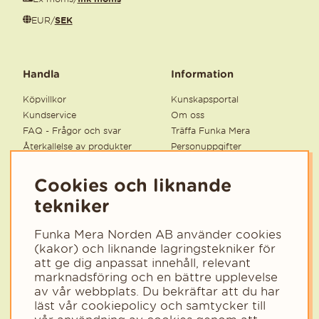
EUR
/
SEK
Handla
Information
Köpvillkor
Kunskapsportal
Kundservice
Om oss
FAQ - Frågor och svar
Träffa Funka Mera
Återkallelse av produkter
Personuppgifter
Säkra produkter
Cookies
Supplier Code of Conduct
Tillgänglighetsredogörelse
Cookies och liknande
Ångra köp
Statsbidrag för inköp av
tekniker
litteratur 2026
Funka Mera Norden AB använder cookies
(kakor) och liknande lagringstekniker för
Nyhetsbrev
att ge dig anpassat innehåll, relevant
marknadsföring och en bättre upplevelse
Få tips, inspiration och nyheter från Funka Mera.
av vår webbplats. Du bekräftar att du har
Välj det område som passar dig bäst så anpassar vi innehållet
läst vår cookiepolicy och samtycker till
efter dig.