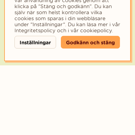
vår användning av cookies genom att
klicka på "Stäng och godkänn". Du kan
Välj kategori för nyhetsbrev
Privat
Företag
själv när som helst kontrollera vilka
cookies som sparas i din webbläsare
Välj den kategori som bäst beskriver din verksamhet för att få rele
under ”Inställningar”. Du kan läsa mer i vår
Integritetspolicy
och i vår
cookiepolicy
.
Inställningar
Godkänn och stäng
Copyright © 2023 - Funka Mera Norden AB