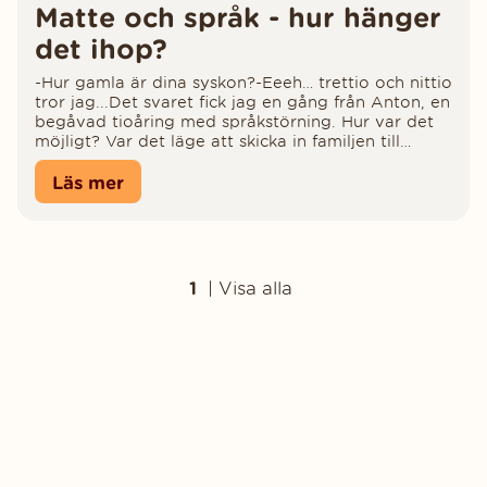
Matte och språk - hur hänger
det ihop?
-Hur gamla är dina syskon?-Eeeh… trettio och nittio
tror jag...Det svaret fick jag en gång från Anton, en
begåvad tioåring med språkstörning. Hur var det
möjligt? Var det läge att skicka in familjen till
Guinness rekordbok för världens genom tiderna
största åldersskillnad mellan syskon?
Läs mer
1
|
Visa alla