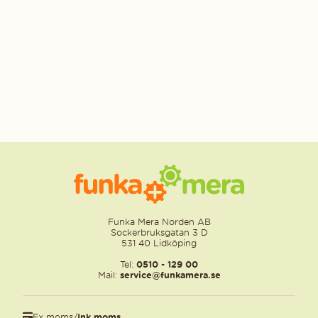
Funka Mera Norden AB
Sockerbruksgatan 3 D
531 40 Lidköping
Tel:
0510 - 129 00
Mail:
service@funkamera.se
Ex moms
/
Ink moms