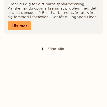
Oroar du dig för ditt barns språkutveckling?
Kanske har du uppmärksammat problem med det
sociala samspelet? Eller har barnet svårt att göra
sig förstådd i förskolan? Här får du logoped Linda
McCluskeys bästa tips på hur du genom lek och
spel kan stärka den språkliga förmågan och bidra
Läs mer
till barnets språkutveckling.
1
|
Visa alla