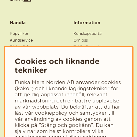
Handla
Information
Köpvillkor
Kunskapsportal
Kundservice
Om oss
FAQ - Frågor och svar
Träffa Funka Mera
Återkallelse av produkter
Personuppgifter
Cookies och liknande
Säkra produkter
Cookies
Supplier Code of Conduct
Tillgänglighetsredogörelse
tekniker
Ångra köp
Statsbidrag för inköp av
litteratur 2026
Funka Mera Norden AB använder cookies
(kakor) och liknande lagringstekniker för
att ge dig anpassat innehåll, relevant
marknadsföring och en bättre upplevelse
Nyhetsbrev
av vår webbplats. Du bekräftar att du har
Få tips, inspiration och nyheter från Funka Mera.
läst vår cookiepolicy och samtycker till
vår användning av cookies genom att
Välj det område som passar dig bäst så anpassar vi innehållet
klicka på "Stäng och godkänn". Du kan
efter dig.
själv när som helst kontrollera vilka
Välj kategori för nyhetsbrev