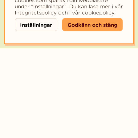
cookies som sparas i din webbläsare
Privat
Företag
under ”Inställningar”. Du kan läsa mer i vår
Välj den kategori som bäst beskriver din verksamhet för att få rele
Integritetspolicy
och i vår
cookiepolicy
.
Inställningar
Godkänn och stäng
Copyright © 2023 - Funka Mera Norden AB