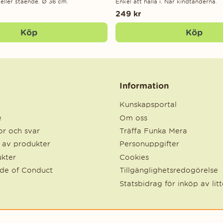
eller stående. Ø 36 cm.
Enkel att hålla i. Når kindtänderna.
249 kr
Köp
Köp
Information
Kunskapsportal
e
Om oss
r och svar
Träffa Funka Mera
e av produkter
Personuppgifter
kter
Cookies
ode of Conduct
Tillgänglighetsredogörelse
Statsbidrag för inköp av lit