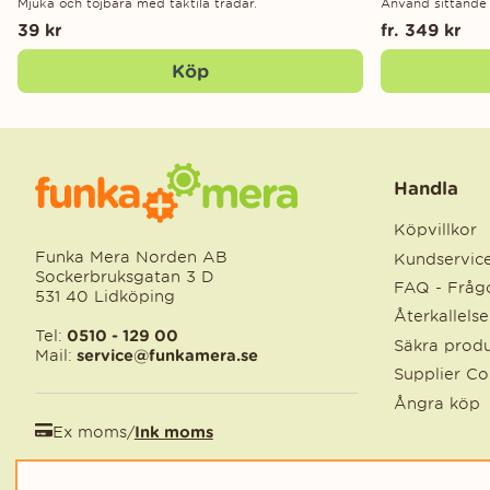
Mjuka och töjbara med taktila trådar.
Använd sittande 
39 kr
fr. 349 kr
Köp
Handla
Köpvillkor
Funka Mera Norden AB
Kundservic
Sockerbruksgatan 3 D
FAQ - Frågo
531 40 Lidköping
Återkallels
Tel:
0510 - 129 00
Säkra produ
Mail:
service@funkamera.se
Supplier C
Ångra köp
Ex moms
/
Ink moms
EUR
/
SEK