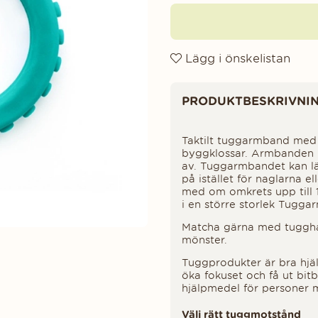
Lägg i önskelistan
Produktinformation
PRODUKTBESKRIVNI
Taktilt tuggarmband med
byggklossar. Armbanden h
av. Tuggarmbandet kan lä
på istället för naglarna e
med om omkrets upp till 1
i en större storlek
Tuggar
Matcha gärna med tuggha
mönster.
Tuggprodukter är bra hjäl
öka fokuset och få ut bit
hjälpmedel för personer
Välj rätt tuggmotstånd