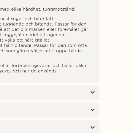
med olika hårdhet, tuggmotstånd:
est suger och biter lätt.
t tuggande och bitande. Passar för den
å att det blir märken eller föremålet går
t tugghjälpmedel bits igenom
välja ett hårt istället.
igt hårt bitande. Passar för den som ofta
och som gärna väljer att stoppa hårda
l är förbrukningsvaror och håller olika
ycket och hur de används.