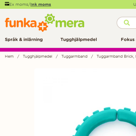
Ex moms
/
Ink moms
U
Språk & inlärning
Tugghjälpmedel
Fokus 
Hem
Tugghjälpmedel
Tuggarmband
Tuggarmband Brick, l
Produktbilder