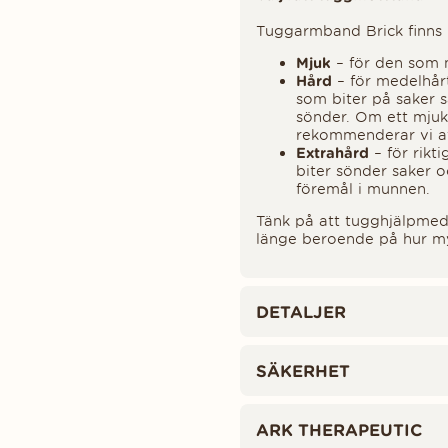
Tuggarmband Brick finns 
Mjuk
– för den som m
Hård
– för medelhår
som biter på saker s
sönder. Om ett mjuk
rekommenderar vi att 
Extrahård
– för rikt
biter sönder saker 
föremål i munnen.
Tänk på att tugghjälpmede
länge beroende på hur m
DETALJER
SÄKERHET
ARK THERAPEUTIC