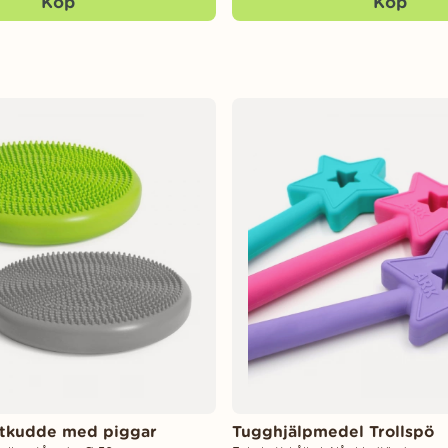
Köp
Köp
ittkudde med piggar
Tugghjälpmedel Trollspö