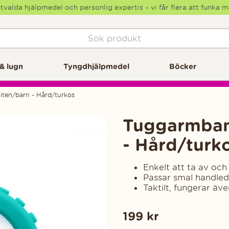
tvalda hjälpmedel och personlig expertis – vi får flera att funka 
& lugn
Tyngdhjälpmedel
Böcker
iten/barn - Hård/turkos
Tuggarmband
- Hård/turk
Enkelt att ta av och
Passar smal handled
Taktilt, fungerar äv
199
kr