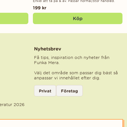
Enkel att ta på & av. Passar normal/stor handled.
199 kr
Köp
Nyhetsbrev
Få tips, inspiration och nyheter från
Funka Mera.
Välj det område som passar dig bäst så
anpassar vi innehållet efter dig.
Välj kategori för nyhetsbrev
Privat
Företag
Välj den kategori som bäst beskriver din ve
teratur 2026