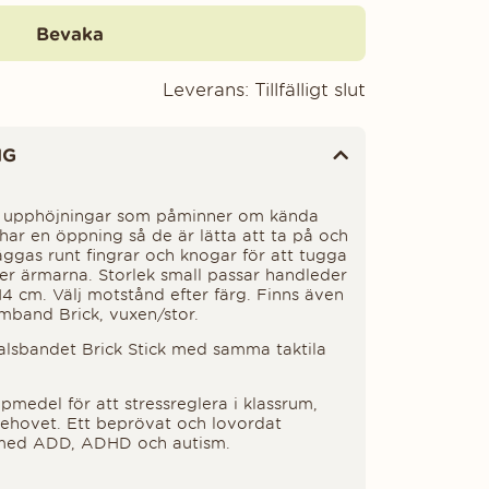
Bevaka
Leverans:
Tillfälligt slut
NG
 upphöjningar som påminner om kända
ar en öppning så de är lätta att ta på och
ggas runt fingrar och knogar för att tugga
ller ärmarna. Storlek small passar handleder
4 cm. Välj motstånd efter färg. Finns även
mband Brick, vuxen/stor
.
lsbandet Brick Stick med samma taktila
pmedel för att stressreglera i klassrum,
behovet. Ett beprövat och lovordat
 med ADD, ADHD och autism.