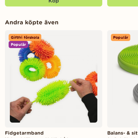
Köp
Andra köpte även
Giftfri förskola
Populär
Populär
Fidgetarmband
Balans- & s