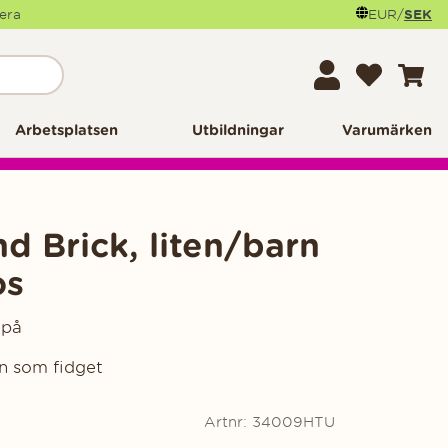
mera
EUR
/
SEK
Arbetsplatsen
Utbildningar
Varumärken
 Brick, liten/barn
os
 på
en som fidget
Artnr:
34009HTU