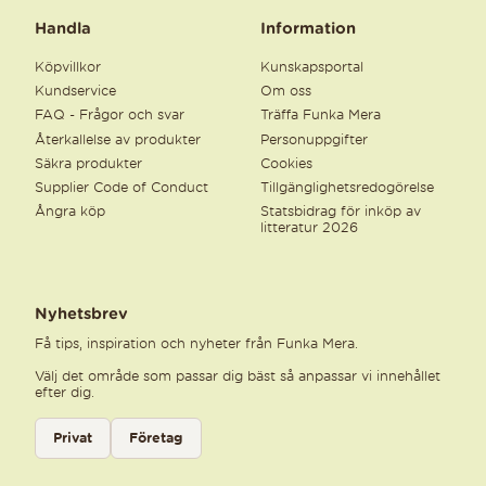
Handla
Information
Köpvillkor
Kunskapsportal
Kundservice
Om oss
FAQ - Frågor och svar
Träffa Funka Mera
Återkallelse av produkter
Personuppgifter
Säkra produkter
Cookies
Supplier Code of Conduct
Tillgänglighetsredogörelse
Ångra köp
Statsbidrag för inköp av
litteratur 2026
Nyhetsbrev
Få tips, inspiration och nyheter från Funka Mera.
Välj det område som passar dig bäst så anpassar vi innehållet
efter dig.
Välj kategori för nyhetsbrev
Privat
Företag
Välj den kategori som bäst beskriver din verksamhet för att få rele