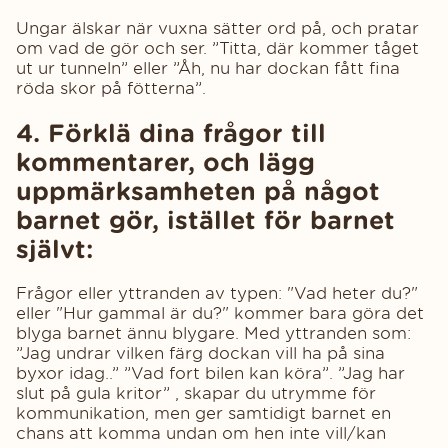
Ungar älskar när vuxna sätter ord på, och pratar
om vad de gör och ser. ”Titta, där kommer tåget
ut ur tunneln” eller ”Åh, nu har dockan fått fina
röda skor på fötterna”.
4. Förklä dina frågor till
kommentarer, och lägg
uppmärksamheten på något
barnet gör, istället för barnet
självt:
Frågor eller yttranden av typen: "Vad heter du?"
eller "Hur gammal är du?" kommer bara göra det
blyga barnet ännu blygare. Med yttranden som:
”Jag undrar vilken färg dockan vill ha på sina
byxor idag..” ”Vad fort bilen kan köra”. ”Jag har
slut på gula kritor” , skapar du utrymme för
kommunikation, men ger samtidigt barnet en
chans att komma undan om hen inte vill/kan