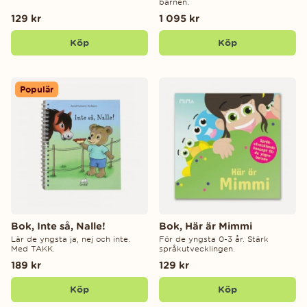
barnen.
129 kr
1 095 kr
Köp
Köp
Populär
Bok, Inte så, Nalle!
Bok, Här är Mimmi
Lär de yngsta ja, nej och inte.
För de yngsta 0-3 år. Stärk
Med TAKK.
språkutvecklingen.
189 kr
129 kr
Köp
Köp