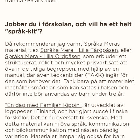
från ca 4-5 års ålder.
Jobbar du i förskolan, och vill ha ett helt
"språk-kit"?
Då rekommenderar jag varmt Språka Meras
material, t.ex
Språka Mera - Lilla Färgpåsen
, eller
Språka Mera - Lilla Ordpåsen
, som erbjuder ett
strukturerat, roligt och mycket prisvärt sätt att
öva in de tidiga begreppen, med hjälp av en
manual, där även teckenbilder (TAKK) ingår för
den som behöver det. Tänk bara på att materialet
innehåller smådelar, som kan sättas i halsen och
därför inte bör användas av barn under tre år.
"En dag med Familjen Kippin"
, är utvecklat av
logopeder i Finland, och har gjort succé i finska
förskolor. Det är nu översatt till svenska. Med
detta material kan ni öva språk, kommunikation
och bildkommunikation med nästan oändlig
variation. Materialet lämpar sig också för barn