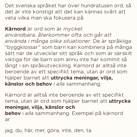
Det svenska språket har över hundratusen ord, så
det är inte konstigt att det kan kännas svårt att
veta vilka man ska fokusera på.
Kärnord
är ord som är
mycket
användbara
,
återkommer ofta
och
går att
använda i många olika situationer
. De är språkliga
”byggklossar” som barn kan kombinera på många
sätt när de utvecklar sitt språk och som är särskilt
viktiga för de barn som ännu inte har kommit så
långt i sin språkutveckling. Kärnord är alltså inte
beroende av ett specifikt tema, utan är ord som
hjälper barnet att
uttrycka meningar, vilja,
känslor och behov
i
alla
sammanhang.
Kärnord är alltså inte beroende av ett specifikt
tema, utan är ord som hjälper barnet att
uttrycka
meningar, vilja, känslor och
behov
i
alla
sammanhang. Exempel på kärnord
är
jag, du, här, mer, göra, inte, den, ta