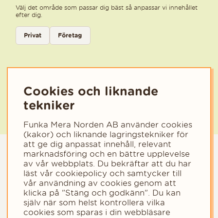
Välj det område som passar dig bäst så anpassar vi innehållet
efter dig.
Välj kategori för nyhetsbrev
Privat
Företag
Välj den kategori som bäst beskriver din verksamhet för att få rele
Cookies och liknande
tekniker
Funka Mera Norden AB använder cookies
(kakor) och liknande lagringstekniker för
att ge dig anpassat innehåll, relevant
marknadsföring och en bättre upplevelse
av vår webbplats. Du bekräftar att du har
läst vår cookiepolicy och samtycker till
vår användning av cookies genom att
klicka på "Stäng och godkänn". Du kan
själv när som helst kontrollera vilka
cookies som sparas i din webbläsare
Copyright © 2023 - Funka Mera Norden AB