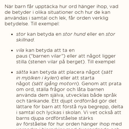
När barn får upptäcka hur ord hänger ihop, vad
de betyder i olika situationer och hur de kan
användas i samtal och lek, får orden verklig
betydelse. Till exempel:
stor
kan betyda en
stor hund
eller en
stor
skillnad
.
vila
kan betyda att ta en
paus (”barnen vilar”) eller att något ligger
stilla (stenen vilar på berget). Till exempel
sätta
kan betyda att placera något (
sätt
in mjölken i kylen
) eller att starta
något
(sätt igång motorn
). Genom att prata
om ord, ställa frågor och låta barnen
använda dem själva, utvecklas både språk
och tänkande. Ett djupt ordförråd gör det
lättare för barn att förstå nya begrepp, delta
i samtal och lyckas i skolan. Vi vet också att
barns djupa ordförståelse stärks
av förståelse för hur orden hänger ihop med