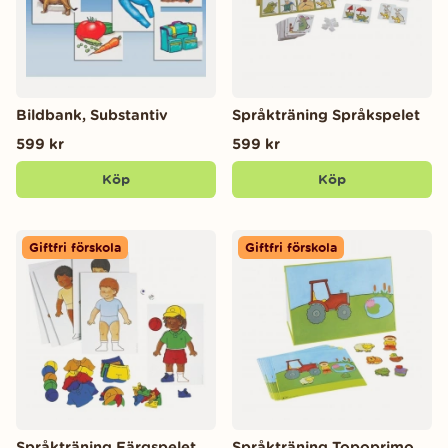
Bildbank, Substantiv
Språkträning Språkspelet
599 kr
599 kr
Köp
Köp
Giftfri förskola
Giftfri förskola
Språkträning Färgspelet
Språkträning Topoprimo