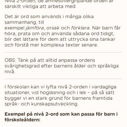
Nivå 2-orden, de ämnesövergripande orden är
särskilt viktiga att arbeta med.
Det är ord som används i många olika
sammanhang, till
exempel
jämföra
,
orsak
och
förklara
. När barn får
höra, prata om och använda sådana ord tidigt,
blir det lättare för dem att uttrycka sina tankar
och förstå mer komplexa texter senare.
OBS: Tänk på att alltid anpassa ordens
svårighetsgrad efter barnens ålder och språkliga
nivå.
I förskolan kan vi lyfta nivå 2-orden i vardagliga
situationer, vid högläsning och i lek – på så sätt
bygger vi en stark grund för barnens framtida
språk- och kunskapsutveckling.
Exempel på nivå 2-ord som kan passa för barn i
förskoleåldern: